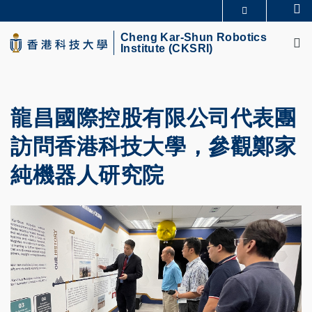
Skip
Se
MORE ABOUT HKUST
to
M
UNIVERSITY NEWS
ACADEMIC DEPARTMENTS A-Z
main
Cheng Kar-Shun Robotics
Institute (CKSRI)
LIFE@HKUST
LIBRARY
content
MAP & DIRECTIONS
CAREERS AT HKUST
FACULTY PROFILES
ABOUT HKUST
龍昌國際控股有限公司代表團
訪問香港科技大學，參觀鄭家
純機器人研究院