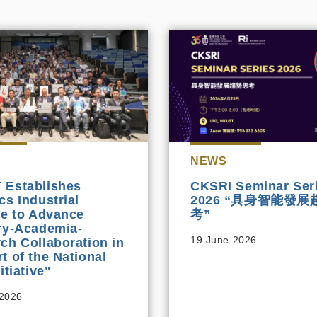
NEWS
 Establishes
CKSRI Seminar Ser
cs Industrial
2026 “具身智能發
ce to Advance
考”
ry-Academia-
19 June 2026
ch Collaboration in
t of the National
itiative"
 2026