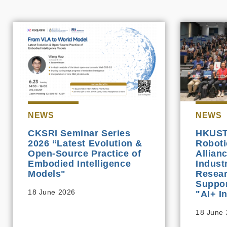
NEWS
NEWS
CKSRI Seminar Series
HKUST
2026 “Latest Evolution &
Roboti
Open-Source Practice of
Allian
Embodied Intelligence
Indust
Models"
Resear
Suppor
18 June 2026
"AI+ In
18 June