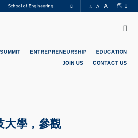
A
School of Engineering
A
A
LIBRARY
Sear
ABOUT HKUST
 SUMMIT
ENTREPRENEURSHIP
EDUCATION
JOIN US
CONTACT US
技大學，參觀