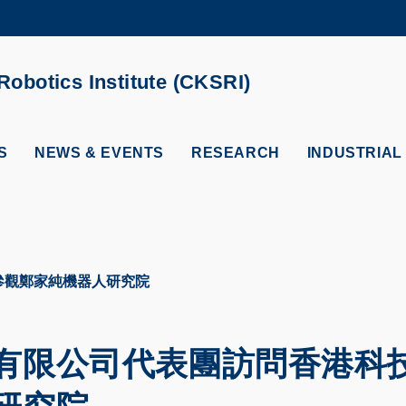
MORE ABOUT HKUST
ADEMIC DEPARTMENTS A-Z
LIFE@HKUST
obotics Institute (CKSRI)
CAREERS AT HKUST
FACULTY PROFILES
S
NEWS & EVENTS
RESEARCH
INDUSTRIAL
參觀鄭家純機器人研究院
有限公司代表團訪問香港科