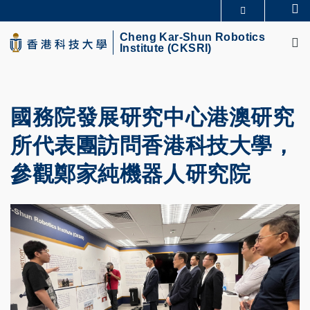
Skip
Se
MORE ABOUT HKUST
to
M
UNIVERSITY NEWS
ACADEMIC DEPARTMENTS A-Z
main
Cheng Kar-Shun Robotics
Institute (CKSRI)
LIFE@HKUST
LIBRARY
content
MAP & DIRECTIONS
CAREERS AT HKUST
FACULTY PROFILES
ABOUT HKUST
國務院發展研究中心港澳研究
所代表團訪問香港科技大學，
參觀鄭家純機器人研究院