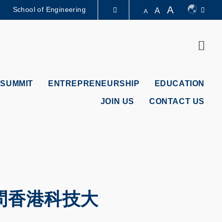
A
School of Engineering
A
A
LIBRARY
Sear
ABOUT HKUST
 SUMMIT
ENTREPRENEURSHIP
EDUCATION
JOIN US
CONTACT US
問香港科技大