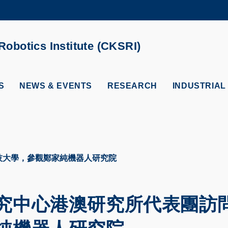
MORE ABOUT HKUST
ADEMIC DEPARTMENTS A-Z
LIFE@HKUST
obotics Institute (CKSRI)
CAREERS AT HKUST
FACULTY PROFILES
S
NEWS & EVENTS
RESEARCH
INDUSTRIAL
技大學，參觀鄭家純機器人研究院
究中心港澳研究所代表團訪