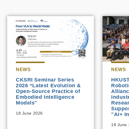
NEWS
NEWS
CKSRI Seminar Series
HKUST
2026 “Latest Evolution &
Roboti
Open-Source Practice of
Allian
Embodied Intelligence
Indust
Models"
Resear
Suppor
18 June 2026
"AI+ In
18 June