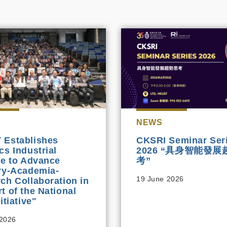
NEWS
 Establishes
CKSRI Seminar Ser
cs Industrial
2026 “具身智能發
ce to Advance
考”
ry-Academia-
19 June 2026
ch Collaboration in
t of the National
itiative"
 2026