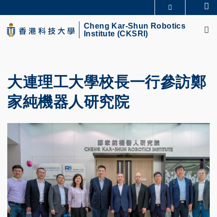
Skip
Se
MORE ABOUT HKUST
to
M
UNIVERSITY NEWS
ACADEMIC DEPARTMENTS A-Z
main
Cheng Kar-Shun Robotics
Institute (CKSRI)
LIFE@HKUST
LIBRARY
content
MAP & DIRECTIONS
CAREERS AT HKUST
FACULTY PROFILES
ABOUT HKUST
大連理工大學校長一行參訪鄭
家純機器人研究院