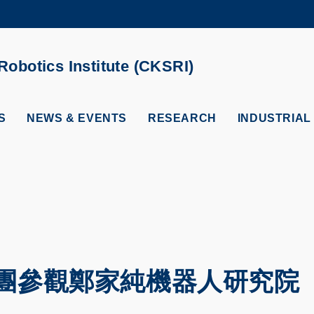
MORE ABOUT HKUST
ADEMIC DEPARTMENTS A-Z
LIFE@HKUST
obotics Institute (CKSRI)
CAREERS AT HKUST
FACULTY PROFILES
S
NEWS & EVENTS
RESEARCH
INDUSTRIAL
團參觀鄭家純機器人研究院