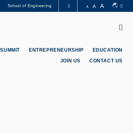
A
School of Engineering
A
A
LIBRARY
Sear
ABOUT HKUST
 SUMMIT
ENTREPRENEURSHIP
EDUCATION
JOIN US
CONTACT US