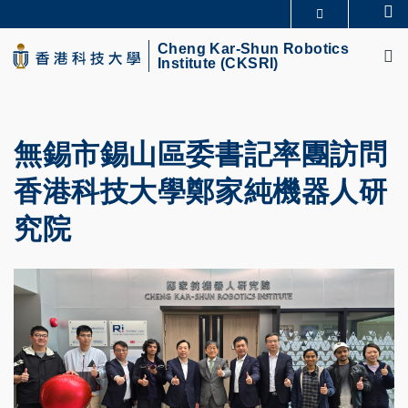
Skip
Se
MORE ABOUT HKUST
to
M
UNIVERSITY NEWS
ACADEMIC DEPARTMENTS A-Z
main
Cheng Kar-Shun Robotics
Institute (CKSRI)
LIFE@HKUST
LIBRARY
content
MAP & DIRECTIONS
CAREERS AT HKUST
FACULTY PROFILES
ABOUT HKUST
無錫市錫山區委書記率團訪問
香港科技大學鄭家純機器人研
究院