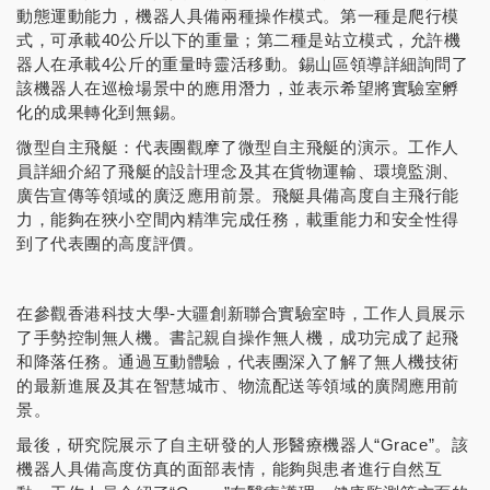
動態運動能力，機器人具備兩種操作模式。第一種是爬行模
式，可承載40公斤以下的重量；第二種是站立模式，允許機
器人在承載4公斤的重量時靈活移動。錫山區領導詳細詢問了
該機器人在巡檢場景中的應用潛力，並表示希望將實驗室孵
化的成果轉化到無錫。
微型自主飛艇：代表團觀摩了微型自主飛艇的演示。工作人
員詳細介紹了飛艇的設計理念及其在貨物運輸、環境監測、
廣告宣傳等領域的廣泛應用前景。飛艇具備高度自主飛行能
力，能夠在狹小空間內精準完成任務，載重能力和安全性得
到了代表團的高度評價。
在參觀香港科技大學-大疆創新聯合實驗室時，工作人員展示
了手勢控制無人機。書記親自操作無人機，成功完成了起飛
和降落任務。通過互動體驗，代表團深入了解了無人機技術
的最新進展及其在智慧城市、物流配送等領域的廣闊應用前
景。
最後，研究院展示了自主研發的人形醫療機器人“Grace”。該
機器人具備高度仿真的面部表情，能夠與患者進行自然互