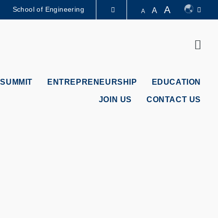
A
School of Engineering
A
A
LIBRARY
Sear
ABOUT HKUST
 SUMMIT
ENTREPRENEURSHIP
EDUCATION
JOIN US
CONTACT US