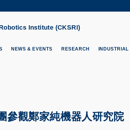
MORE ABOUT HKUST
ADEMIC DEPARTMENTS A-Z
LIFE@HKUST
obotics Institute (CKSRI)
CAREERS AT HKUST
FACULTY PROFILES
S
NEWS & EVENTS
RESEARCH
INDUSTRIAL
團參觀鄭家純機器人研究院